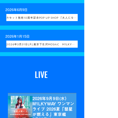
2026年6月9日
カセット発売10周年記念POP UP SHOP 「大人になるのはもうやめだ」 を開催！
2026年1月15日
2026年3月31日(火)東京下北沢MOSAiC M1LKYWAY春ワンマンライブ2026開催！
LIVE
2026年9月9日(水）
M1LKYWAY ワンマン
ライブ 2026夏「彗星
が燃える」東京編