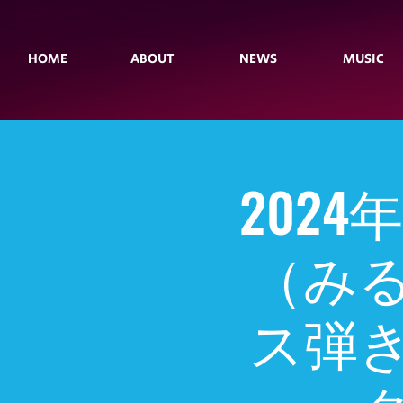
HOME
ABOUT
NEWS
MUSIC
2024
（み
ス弾