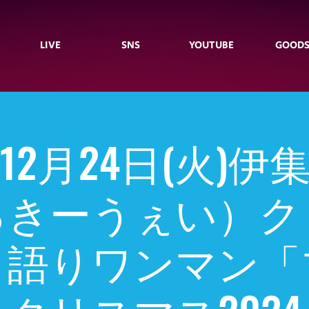
LIVE
SNS
YOUTUBE
GOOD
年12月24日(火)
るきーうぇい）ク
き語りワンマン「