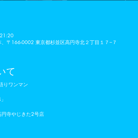
21:20
、〒166-0002 東京都杉並区高円寺北２丁目１７−７
いて
語りワンマン
4」
京高円寺やじきた2号店