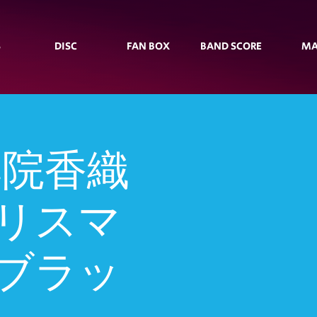
S
DISC
FAN BOX
BAND SCORE
MA
伊集院香織
リスマ
ブラッ