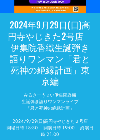
2024年9月29日(日)高
円寺やじきた2号店
伊集院香織生誕弾き
語りワンマン「君と
死神の絶縁計画」東
京編
みるきーうぇい伊集院香織
生誕弾き語りワンマンライブ
「君と死神の絶縁計画」
2024/9/29(日)高円寺やじきた２号店
開場日時 18:30 開演日時 19:00 終演日
時 21:00