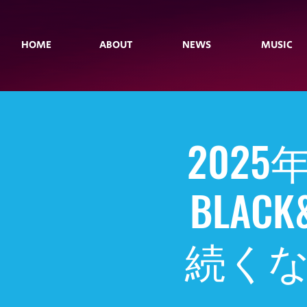
HOME
ABOUT
NEWS
MUSIC
2025
BLA
続くな