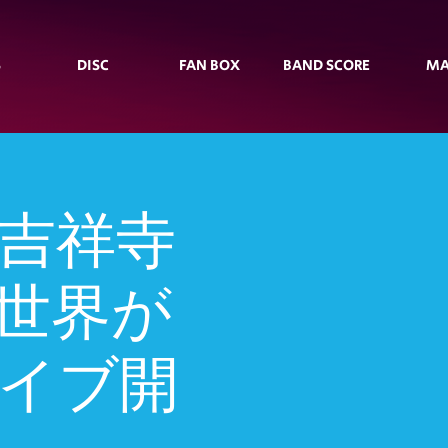
S
DISC
FAN BOX
BAND SCORE
MA
東京吉祥寺
も世界が
ライブ開