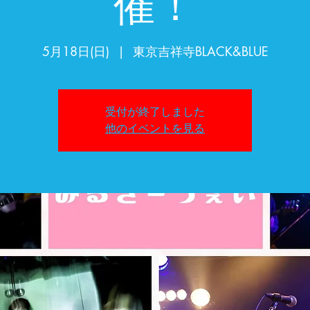
催！
5月18日(日)
  |  
東京吉祥寺BLACK&BLUE
受付が終了しました
他のイベントを見る