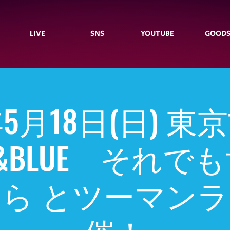
LIVE
SNS
YOUTUBE
GOOD
年5月18日(日) 
CK&BLUE それで
ら とツーマン