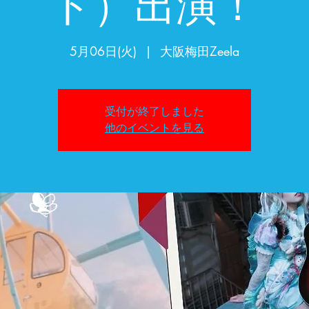
ド）出演！
5月06日(火)
  |  
大阪梅田Zeela
受付が終了しました
他のイベントを見る