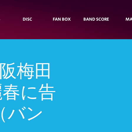
S
DISC
FAN BOX
BAND SCORE
MA
大阪梅田
 麗春に告
（バン