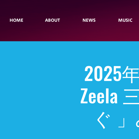
HOME
ABOUT
NEWS
MUSIC
202
Zeel
ぐ 