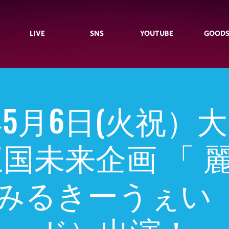
LIVE
SNS
YOUTUBE
GOOD
5年5月6日(火祝）
a 三国未来企画 「
」みるきーうぇい