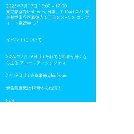
2025年7月19日 13:00 – 17:00
東京豪徳寺Leaf room, 日本、〒154-0021 東
京都世田谷区豪徳寺１丁目２３−１２ コンフ
ォート豪徳寺 ３F
イベントについて
2025年7月19日(土) それでも世界が続くな
ら主催 アコースティックフェス
7月19日(土) 東京豪徳寺leafroom  
伊集院香織は17時から出演！ 
出演  
それでも世界が続くなら 小高芳太朗
(LUNKHEAD) / ヒダカトオル(THE 
STARBEMS) / 狐火 / 伊集院香織(みるきーう
ぇい) / 町田直隆 / のうじょうりえ / 篠塚将
行(それでも世界が続くなら) / mari / 西方ア