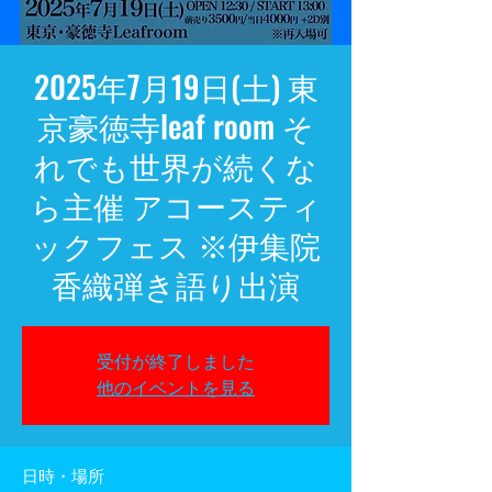
2025年7月19日(土) 東
京豪徳寺leaf room そ
れでも世界が続くな
ら主催 アコースティ
ックフェス ※伊集院
香織弾き語り出演
受付が終了しました
他のイベントを見る
日時・場所