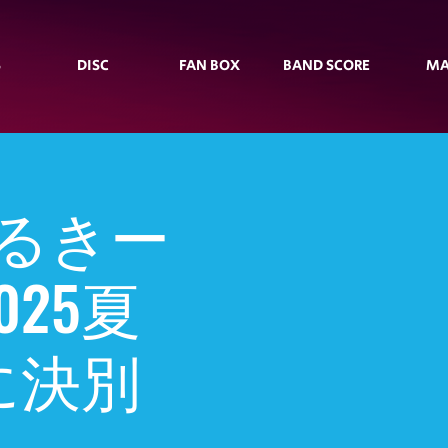
S
DISC
FAN BOX
BAND SCORE
MA
みるきー
25夏
に決別