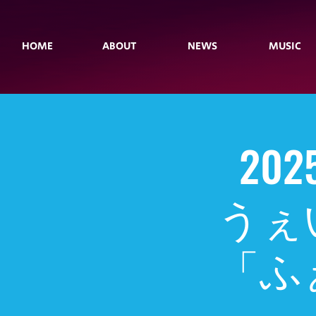
HOME
ABOUT
NEWS
MUSIC
202
うぇ
「ふ