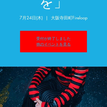
を」
7月24日(木)
  |  
大阪寺田町Fireloop
受付が終了しました
他のイベントを見る