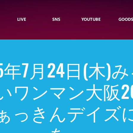
LIVE
SNS
YOUTUBE
GOOD
5年7月24日(木)
いワンマン大阪20
ぁっきんデイズ