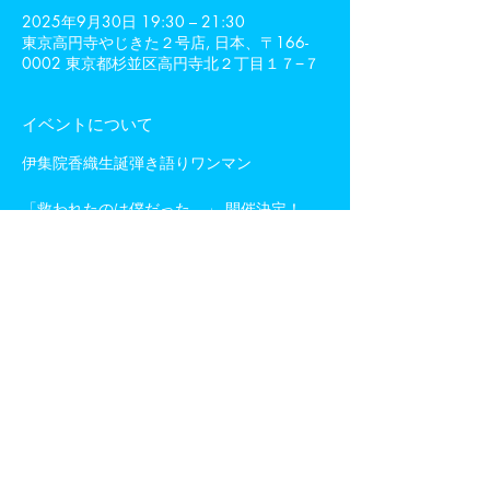
2025年9月30日 19:30 – 21:30
東京高円寺やじきた２号店, 日本、〒166-
0002 東京都杉並区高円寺北２丁目１７−７
イベントについて
伊集院香織生誕弾き語りワンマン 
「救われたのは僕だった。」 開催決定！  
2025年9月30日(火) 東京高円寺やじきた2号
店 
開場19:30 開演20:00  
誕生日の翌日！
 今年も生誕弾き語りワンマン開催  
さらに表示