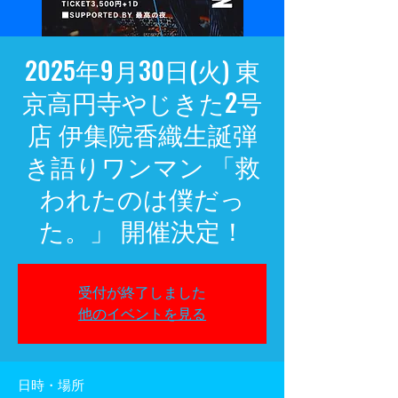
2025年9月30日(火) 東
京高円寺やじきた2号
店 伊集院香織生誕弾
き語りワンマン 「救
われたのは僕だっ
た。」 開催決定！
受付が終了しました
他のイベントを見る
日時・場所