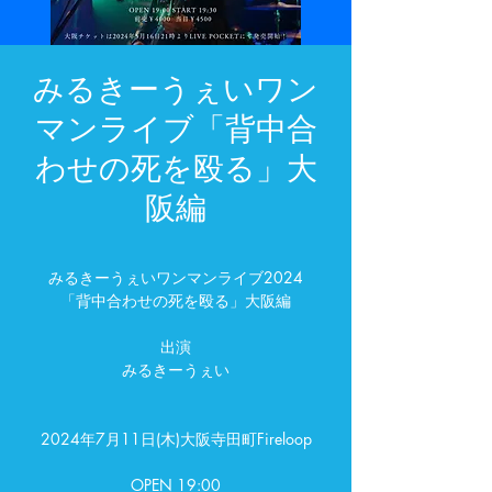
みるきーうぇいワン
マンライブ「背中合
わせの死を殴る」大
阪編
みるきーうぇいワンマンライブ2024
「背中合わせの死を殴る」大阪編
出演
みるきーうぇい
2024年7月11日(木)大阪寺田町Fireloop
OPEN 19:00