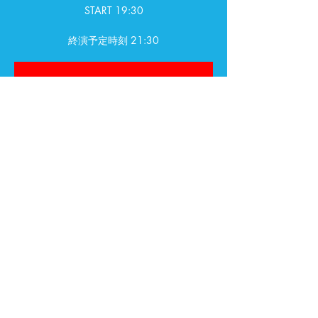
START 19:30
終演予定時刻 21:30
受付が終了しました
他のイベントを見る
日時・場所
2024年7月11日 19:30 – 21:30
大阪寺田町Fireloop, 日本、〒543-0052 大
阪府大阪市天王寺区大道４丁目１０−１７ 新
井ビル B1F
このイベントをシェア