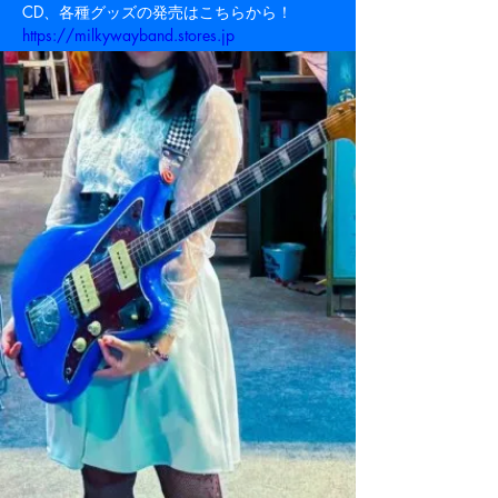
CD、各種グッズの発売はこちらから！
Previous
Next
https://
milkywayband.stores.jp