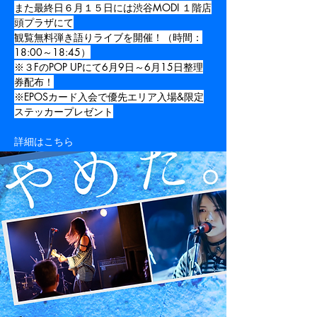
また最終日６月１５日には渋谷MODI １階店
頭プラザにて
観覧無料弾き語りライブを開催！（時間：
18:00～18:45）
※３FのPOP UPにて6月9日～6月15日整理
券配布！
※EPOSカード入会で優先エリア入場&限定
ステッカープレゼント
Previous
Next
詳細はこちら