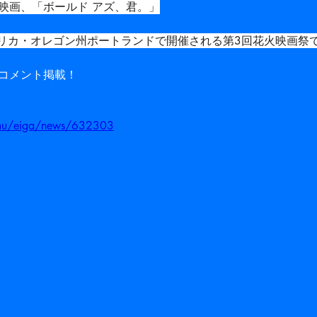
映画、「ボールド アズ、君。」
メリカ・オレゴン州ポートランドで開催される第3回花火映画祭
コメント掲載！
e.mu/eiga/news/632303