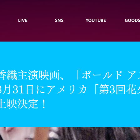
LIVE
SNS
YOUTUBE
GOOD
香織主演映画、「ボールド ア
8月31日にアメリカ「第3回花
上映決定！