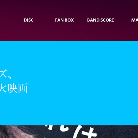
S
DISC
FAN BOX
BAND SCORE
MA
ズ、
火映画