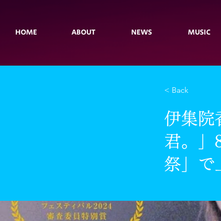
HOME
ABOUT
NEWS
MUSIC
< Back
伊集院
君。」
祭」で