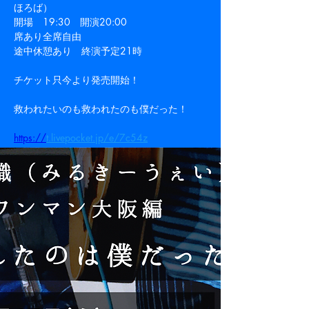
ほろば） 
開場　19:30　開演20:00 
席あり全席自由
途中休憩あり　終演予定21時
チケット只今より発売開始！
救われたいのも救われたのも僕だった！ 
Previous
Next
https://
t.livepocket.jp/e/7c54z