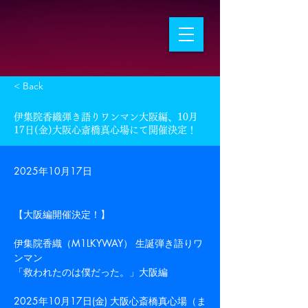
< Back
伊集院香織弾き語りワンマン大阪編、10月
17日(金)大阪心斎橋真心場にて開催決定！
2025年10月17日
【大阪編開催決定！】 
伊集院香織（M1LKYWAY） 生誕弾き語りワ
ンマン 
「救われたのは僕だった。」大阪編 
2025年10月17日(金) 大阪心斎橋真心場（ま