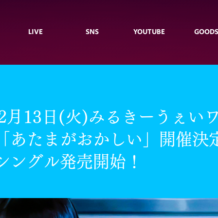
LIVE
SNS
YOUTUBE
GOOD
年2月13日(火)みるきーうぇい
「あたまがおかしい」開催決
シングル発売開始！