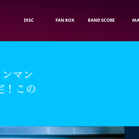
S
DISC
FAN BOX
BAND SCORE
MA
ワンマン
定！この