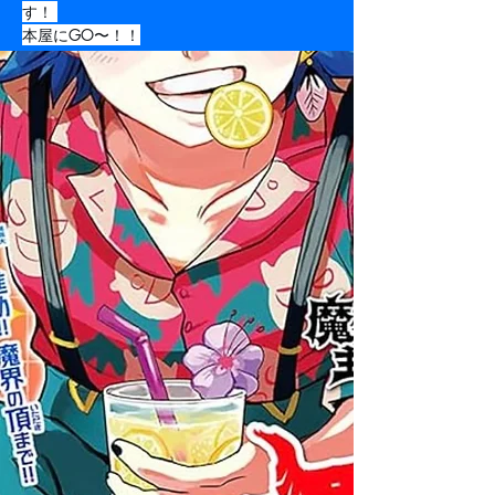
す！ 
Previous
Next
本屋にGO〜！！