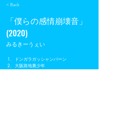
< Back
「僕らの感情崩壊音」
(2020)
みるきーうぇい
ドンガラガッシャンバーン
大阪路地裏少年
汚れた手
出席番号
傷跡の観測
カセットテープとカッターナイフ
(2020)